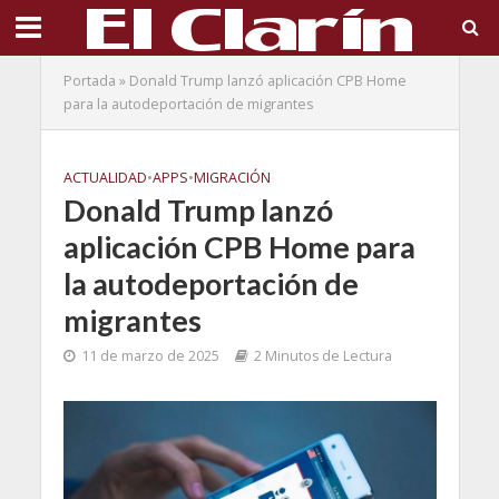
Portada
»
Donald Trump lanzó aplicación CPB Home
para la autodeportación de migrantes
ACTUALIDAD
•
APPS
•
MIGRACIÓN
Donald Trump lanzó
aplicación CPB Home para
la autodeportación de
migrantes
11 de marzo de 2025
2 Minutos de Lectura