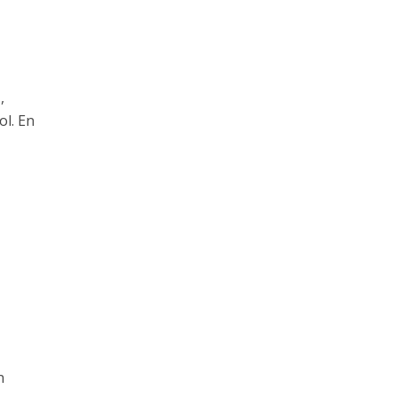
,
ol. En
n