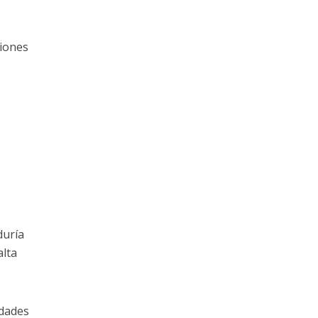
xiones
duría
alta
idades