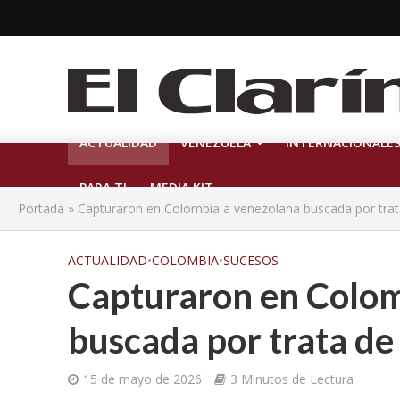
ACTUALIDAD
VENEZUELA
INTERNACIONALE
PARA TI
MEDIA KIT
Portada
»
Capturaron en Colombia a venezolana buscada por trat
ACTUALIDAD
•
COLOMBIA
•
SUCESOS
Capturaron en Colom
buscada por trata de
15 de mayo de 2026
3 Minutos de Lectura