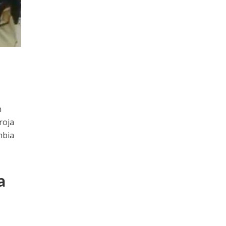
n
roja
mbia
a