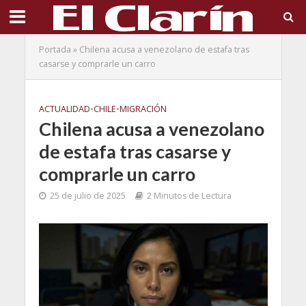
Portada
»
Chilena acusa a venezolano de estafa tras
casarse y comprarle un carro
ACTUALIDAD
•
CHILE
•
MIGRACIÓN
Chilena acusa a venezolano
de estafa tras casarse y
comprarle un carro
25 de julio de 2025
2 Minutos de Lectura