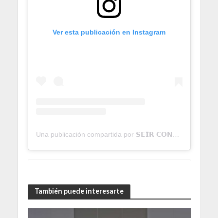
Ver esta publicación en Instagram
Una publicación compartida por 𝗦𝗘𝗜𝗥 𝗖𝗢𝗡𝗧𝗥𝗘𝗥𝗔𝗦 (@seircontreras)
También puede interesarte