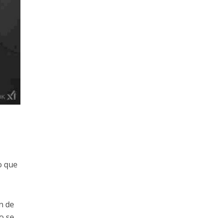
o que
n de
o se