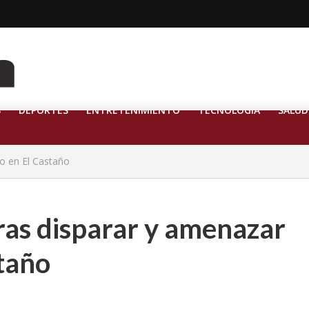
S
DEPORTES
ENTRETENIMIENTO
TECNOLOGÍA
SALUD
o en El Castaño
ras disparar y amenazar
staño