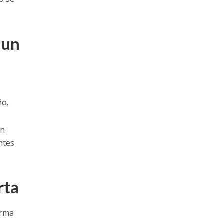
 un
ño.
ún
ntes
rta
arma