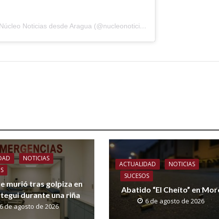
Una publicación compartida por Núcleo Noticias desde Aragua (@nucleonoticias_aragua)
DAD
NOTICIAS
ACTUALIDAD
NOTICIAS
OS
SUCESOS
 murió tras golpiza en
Abatido “El Cheíto” en Mo
tegui durante una riña
6 de agosto de 2026
6 de agosto de 2026