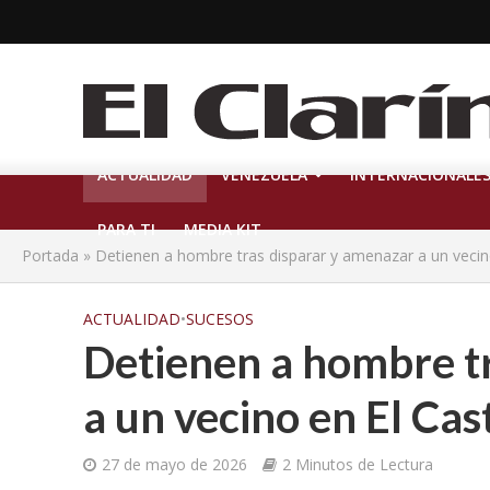
ACTUALIDAD
VENEZUELA
INTERNACIONALE
PARA TI
MEDIA KIT
Portada
»
Detienen a hombre tras disparar y amenazar a un vecin
ACTUALIDAD
•
SUCESOS
Detienen a hombre t
a un vecino en El Ca
27 de mayo de 2026
2 Minutos de Lectura