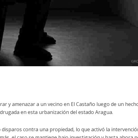
rar y amenazar a un vecino en El Castaño luego de un hech
drugada en esta urbanización del estado Aragua.
 disparos contra una propiedad, lo que activó la intervenció
más, el caso se mantiene bajo investigación y hasta ahora n