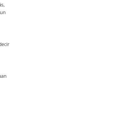
ás,
 un
decir
uan