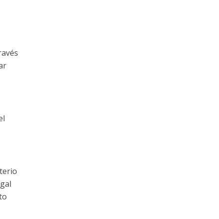
ravés
ar
el
terio
egal
to