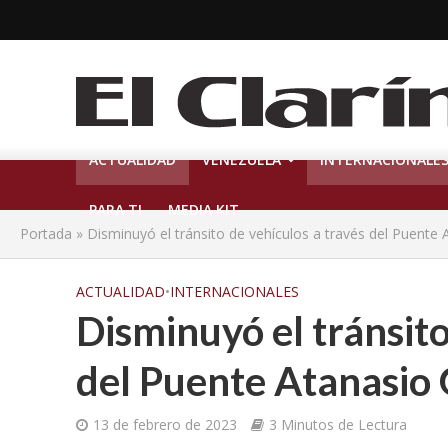
ACTUALIDAD
VENEZUELA
INTERNACIONALE
PARA TI
MEDIA KIT
Portada
»
Disminuyó el tránsito de vehículos a través del Puente 
ACTUALIDAD
•
INTERNACIONALES
Disminuyó el tránsito
del Puente Atanasio 
13 de febrero de 2023
3 Minutos de Lectura