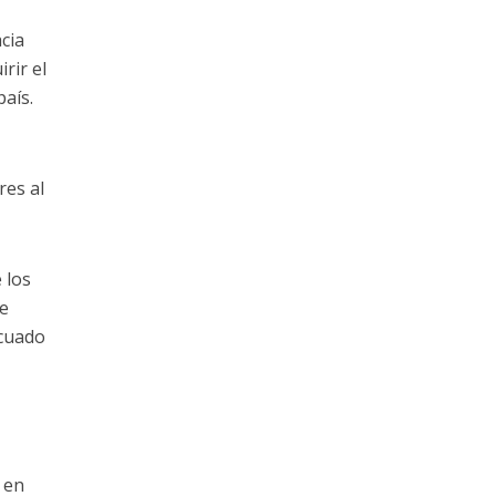
cia
rir el
país.
e
res al
 los
se
ecuado
 en