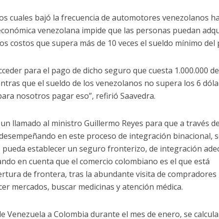
os cuales bajó la frecuencia de automotores venezolanos ha
 económica venezolana impide que las personas puedan adqui
dos costos que supera más de 10 veces el sueldo mínimo del 
 acceder para el pago de dicho seguro que cuesta 1.000.000 d
tras que el sueldo de los venezolanos no supera los 6 dóla
para nosotros pagar eso”, refirió Saavedra.
ó un llamado al ministro Guillermo Reyes para que a través de
 desempeñando en este proceso de integración binacional, 
e pueda establecer un seguro fronterizo, de integración ad
ando en cuenta que el comercio colombiano es el que está
rtura de frontera, tras la abundante visita de compradores
er mercados, buscar medicinas y atención médica.
r de Venezuela a Colombia durante el mes de enero, se calcula