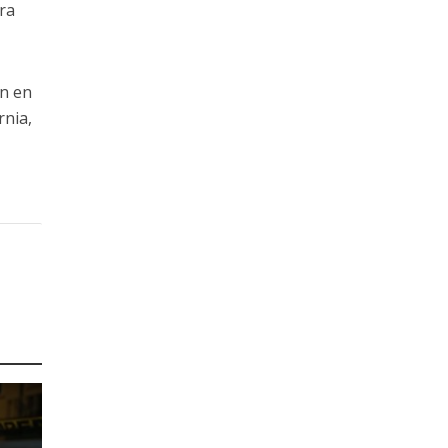
ra
án en
rnia,