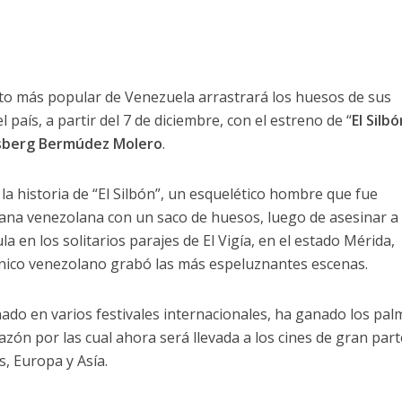
anto más popular de Venezuela arrastrará los huesos de sus
el país, a partir del 7 de diciembre, con el estreno de “
El Silbó
sberg Bermúdez Molero
.
la historia de “El Silbón”, un esquelético hombre que fue
ana venezolana con un saco de huesos, luego de asesinar a
la en los solitarios parajes de El Vigía, en el estado Mérida,
cnico venezolano grabó las más espeluznantes escenas.
enado en varios festivales internacionales, ha ganado los pa
 razón por las cual ahora será llevada a los cines de gran par
, Europa y Asía.