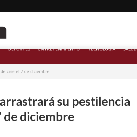
S
DEPORTES
ENTRETENIMIENTO
TECNOLOGÍA
SALUD
s de cine el 7 de diciembre
 arrastrará su pestilencia
 7 de diciembre