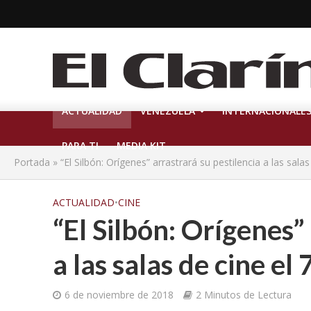
ACTUALIDAD
VENEZUELA
INTERNACIONALE
PARA TI
MEDIA KIT
Portada
»
“El Silbón: Orígenes” arrastrará su pestilencia a las sala
ACTUALIDAD
•
CINE
“El Silbón: Orígenes”
a las salas de cine el
6 de noviembre de 2018
2 Minutos de Lectura