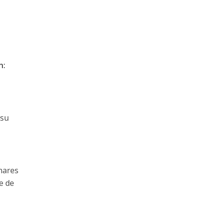
n:
 su
lmares
te de