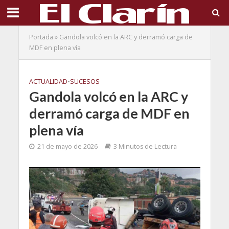
Portada
»
Gandola volcó en la ARC y derramó carga de
MDF en plena vía
ACTUALIDAD
•
SUCESOS
Gandola volcó en la ARC y
derramó carga de MDF en
plena vía
21 de mayo de 2026
3 Minutos de Lectura