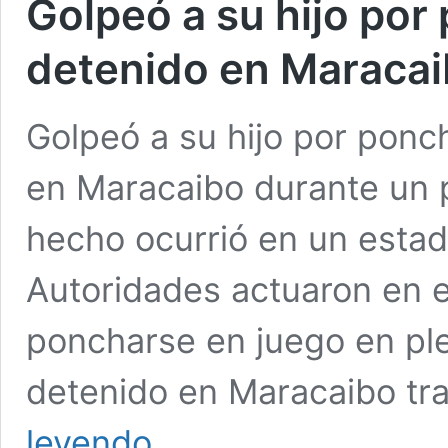
Golpeó a su hijo por
detenido en Maraca
Golpeó a su hijo por ponc
en Maracaibo durante un pa
hecho ocurrió en un estad
Autoridades actuaron en el
poncharse en juego en pl
detenido en Maracaibo tra
Golpeó
leyendo
a