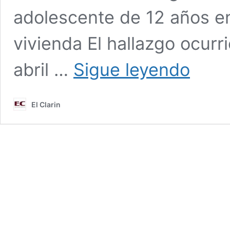
adolescente de 12 años e
vivienda El hallazgo ocurr
Hallan
abril …
Sigue leyendo
sin
vida
a
El Clarin
adolescent
de
12
años
en
Palo
Negro
y
buscan
a
su
padre