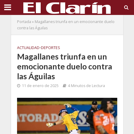
Portada
»
Magallanes triunfa en un emocionante duelo
contra las Águilas
ACTUALIDAD
•
DEPORTES
Magallanes triunfa en un
emocionante duelo contra
las Águilas
11 de enero de 2025
4 Minutos de Lectura