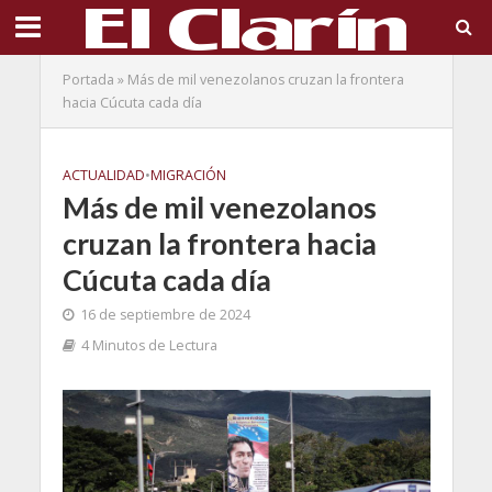
Portada
»
Más de mil venezolanos cruzan la frontera
hacia Cúcuta cada día
ACTUALIDAD
•
MIGRACIÓN
Más de mil venezolanos
cruzan la frontera hacia
Cúcuta cada día
16 de septiembre de 2024
4 Minutos de Lectura