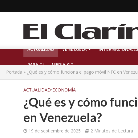
ACTUALIDAD
VENEZUELA
INTERNACIONALE
PARA TI
MEDIA KIT
Portada
»
¿Qué es y cómo funciona el pago móvil NFC en Venezu
ACTUALIDAD
•
ECONOMÍA
¿Qué es y cómo funci
en Venezuela?
19 de septiembre de 2025
2 Minutos de Lectura