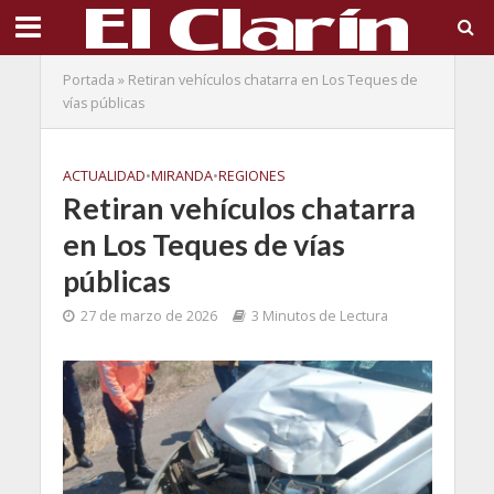
Portada
»
Retiran vehículos chatarra en Los Teques de
vías públicas
ACTUALIDAD
•
MIRANDA
•
REGIONES
Retiran vehículos chatarra
en Los Teques de vías
públicas
27 de marzo de 2026
3 Minutos de Lectura