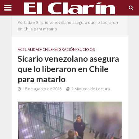
Portada
»
Sicario venezolano asegura que lo liberaron
en Chile para matarlo
ACTUALIDAD
•
CHILE
•
MIGRACIÓN
•
SUCESOS
Sicario venezolano asegura
que lo liberaron en Chile
para matarlo
18 de agosto de 2025
2 Minutos de Lectura