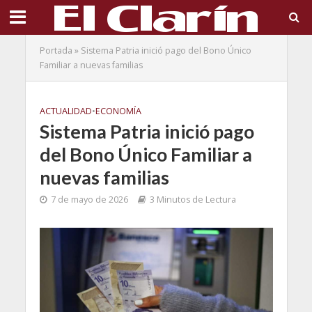
Portada
»
Sistema Patria inició pago del Bono Único
Familiar a nuevas familias
ACTUALIDAD
•
ECONOMÍA
Sistema Patria inició pago
del Bono Único Familiar a
nuevas familias
7 de mayo de 2026
3 Minutos de Lectura