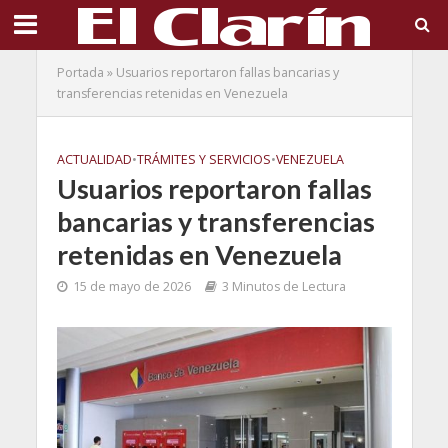
Portada
»
Usuarios reportaron fallas bancarias y
transferencias retenidas en Venezuela
ACTUALIDAD
•
TRÁMITES Y SERVICIOS
•
VENEZUELA
Usuarios reportaron fallas
bancarias y transferencias
retenidas en Venezuela
15 de mayo de 2026
3 Minutos de Lectura