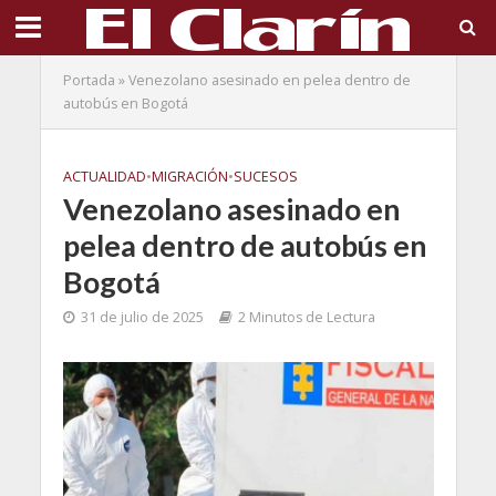
Portada
»
Venezolano asesinado en pelea dentro de
autobús en Bogotá
ACTUALIDAD
•
MIGRACIÓN
•
SUCESOS
Venezolano asesinado en
pelea dentro de autobús en
Bogotá
31 de julio de 2025
2 Minutos de Lectura