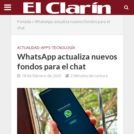
Portada
»
WhatsApp actualiza nuevos fondos para el
chat
ACTUALIDAD
•
APPS
•
TECNOLOGÍA
WhatsApp actualiza nuevos
fondos para el chat
18 de febrero de 2025
2 Minutos de Lectura