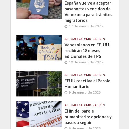
España vuelve a aceptar
pasaportes vencidos de
Venezuela para trámites
migratorios
17 de enero de 2025
ACTUALIDAD
•
MIGRACIÓN
Venezolanos en EE. UU.
recibirán 18 meses
adicionales de TPS
10 de enero de 2025
ACTUALIDAD
•
MIGRACIÓN
EEUU reactiva el Parole
Humanitario
9 de enero de 2025
ACTUALIDAD
•
MIGRACIÓN
El fin del parole
humanitario: opciones y
pasos a seguir
6 de enero de 2025