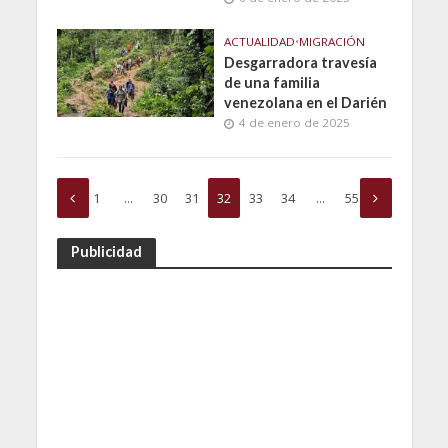
ACTUALIDAD
•
MIGRACIÓN
Desgarradora travesía
de una familia
venezolana en el Darién
4 de enero de 2025
1
…
30
31
32
33
34
…
55
Publicidad