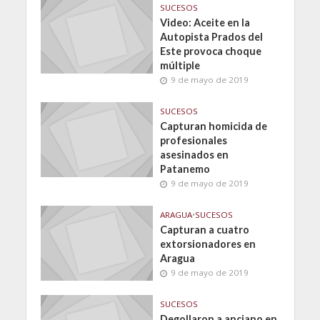
SUCESOS
Video: Aceite en la
Autopista Prados del
Este provoca choque
múltiple
9 de mayo de 2019
SUCESOS
Capturan homicida de
profesionales
asesinados en
Patanemo
9 de mayo de 2019
ARAGUA
•
SUCESOS
Capturan a cuatro
extorsionadores en
Aragua
9 de mayo de 2019
SUCESOS
Degollaron a anciano en