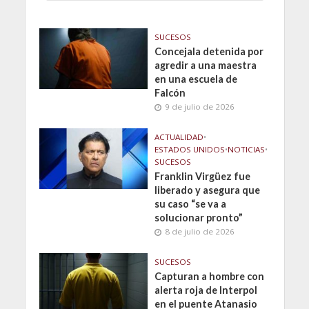
SUCESOS
Concejala detenida por
agredir a una maestra
en una escuela de
Falcón
9 de julio de 2026
ACTUALIDAD
•
ESTADOS UNIDOS
•
NOTICIAS
•
SUCESOS
Franklin Virgüez fue
liberado y asegura que
su caso “se va a
solucionar pronto”
8 de julio de 2026
SUCESOS
Capturan a hombre con
alerta roja de Interpol
en el puente Atanasio