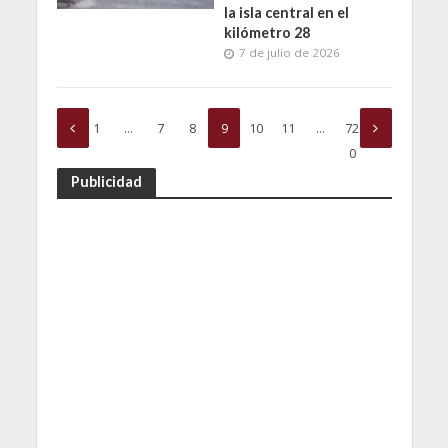
la isla central en el
kilómetro 28
7 de julio de 2026
1
…
7
8
9
10
11
…
72
0
Publicidad