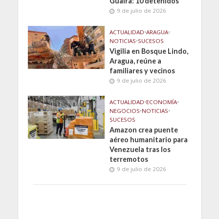
Guaira: 10 detenidos
9 de julio de 2026
ACTUALIDAD
•
ARAGUA
•
NOTICIAS
•
SUCESOS
Vigilia en Bosque Lindo,
Aragua, reúne a
familiares y vecinos
9 de julio de 2026
ACTUALIDAD
•
ECONOMÍA
•
NEGOCIOS
•
NOTICIAS
•
SUCESOS
Amazon crea puente
aéreo humanitario para
Venezuela tras los
terremotos
9 de julio de 2026