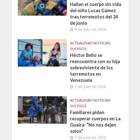
Hallan el cuerpo sin vida
del niño Lucas Gámez
tras terremotos del 24
de junio
8 de julio de 2026
ACTUALIDAD
•
NOTICIAS
•
SUCESOS
Héctor Bello se
reencuentra con su hija
sobreviviente de los
terremotos en
Venezuela
7 de julio de 2026
ACTUALIDAD
•
NOTICIAS
•
SUCESOS
Familiares piden
recuperar cuerpos en La
Guaira: “No nos dejen
solos”
7 de julio de 2026