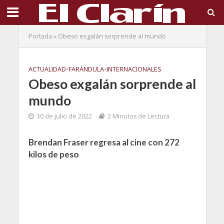
Portada
»
Obeso exgalán sorprende al mundo
ACTUALIDAD
•
FARÁNDULA
•
INTERNACIONALES
Obeso exgalán sorprende al
mundo
30 de julio de 2022
2 Minutos de Lectura
Brendan Fraser regresa al cine con 272
kilos de peso