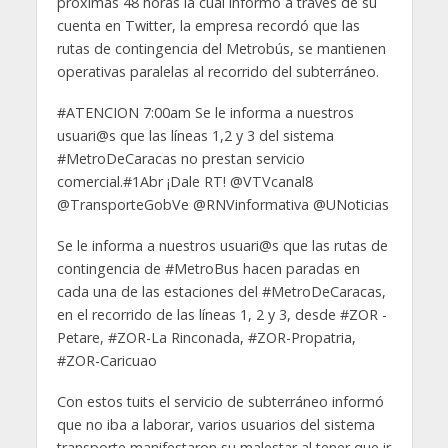
próximas 48 horas la cual informó a través de su
cuenta en Twitter, la empresa recordó que las
rutas de contingencia del Metrobús, se mantienen
operativas paralelas al recorrido del subterráneo.
#ATENCION 7:00am Se le informa a nuestros
usuari@s que las líneas 1,2 y 3 del sistema
#MetroDeCaracas no prestan servicio
comercial.#1Abr ¡Dale RT! @VTVcanal8
@TransporteGobVe @RNVinformativa @UNoticias
Se le informa a nuestros usuari@s que las rutas de
contingencia de #MetroBus hacen paradas en
cada una de las estaciones del #MetroDeCaracas,
en el recorrido de las líneas 1, 2 y 3, desde #ZOR -
Petare, #ZOR-La Rinconada, #ZOR-Propatria,
#ZOR-Caricuao
Con estos tuits el servicio de subterráneo informó
que no iba a laborar, varios usuarios del sistema
transporte manifestaron su malestar al tener que ir