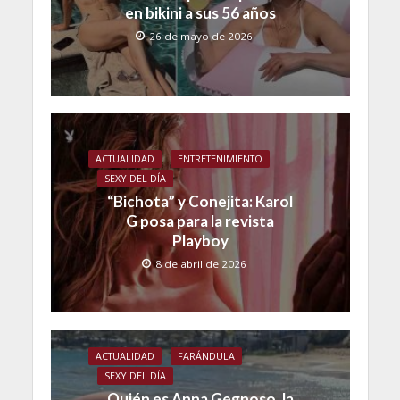
en bikini a sus 56 años
26 de mayo de 2026
ACTUALIDAD
ENTRETENIMIENTO
SEXY DEL DÍA
“Bichota” y Conejita: Karol
G posa para la revista
Playboy
8 de abril de 2026
ACTUALIDAD
FARÁNDULA
SEXY DEL DÍA
Quién es Anna Gegnoso, la