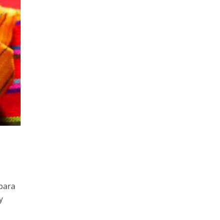
 para
y