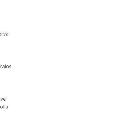
erva,
íralos
lve
olla