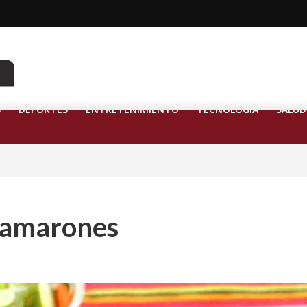
S
DEPORTES
ENTRETENIMIENTO
TECNOLOGÍA
SALUD
 camarones