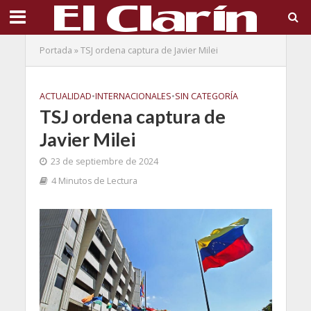
Portada
»
TSJ ordena captura de Javier Milei
ACTUALIDAD
•
INTERNACIONALES
•
SIN CATEGORÍA
TSJ ordena captura de
Javier Milei
23 de septiembre de 2024
4 Minutos de Lectura