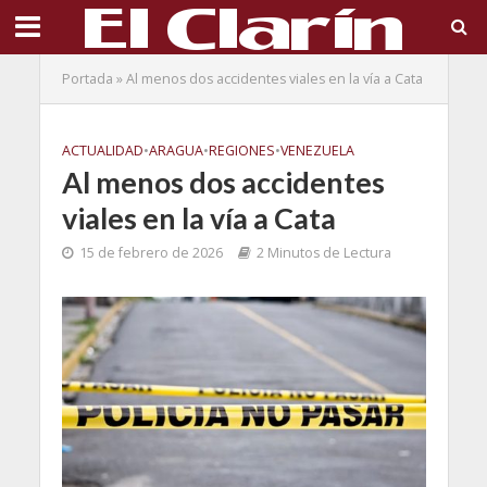
Portada
»
Al menos dos accidentes viales en la vía a Cata
ACTUALIDAD
•
ARAGUA
•
REGIONES
•
VENEZUELA
Al menos dos accidentes
viales en la vía a Cata
15 de febrero de 2026
2 Minutos de Lectura