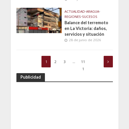
ACTUALIDAD
•
ARAGUA
•
REGIONES
•
SUCESOS
Balance del terremoto
en La Victoria: daños,
servicios y situación
28 de junio de 2026
1
2
3
…
11
1
Publicidad