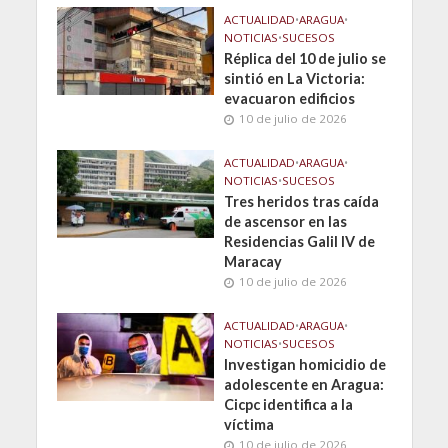
ACTUALIDAD
•
ARAGUA
•
NOTICIAS
•
SUCESOS
Réplica del 10 de julio se
sintió en La Victoria:
evacuaron edificios
10 de julio de 2026
ACTUALIDAD
•
ARAGUA
•
NOTICIAS
•
SUCESOS
Tres heridos tras caída
de ascensor en las
Residencias Galil IV de
Maracay
10 de julio de 2026
ACTUALIDAD
•
ARAGUA
•
NOTICIAS
•
SUCESOS
Investigan homicidio de
adolescente en Aragua:
Cicpc identifica a la
víctima
10 de julio de 2026