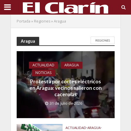
Portada
»
Regiones
»
Aragua
REGIONES
Aragua
ACTUALIDAD
ARAGUA
NOTICIAS
Protesta por cortes eléctricos
en Aragua: vecinos salieron con
cacerolas
31 de julio de 2026
ACTUALIDAD
•
ARAGUA
•