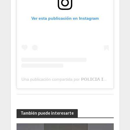
Ver esta publicación en Instagram
Una publicación compartida por 𝗣𝗢𝗟𝗜𝗖𝗜𝗔 𝗜𝗡𝗧𝗘𝗥𝗡𝗔𝗖𝗜𝗢𝗡𝗔𝗟 (@policia_internacionalvzla)
También puede interesarte