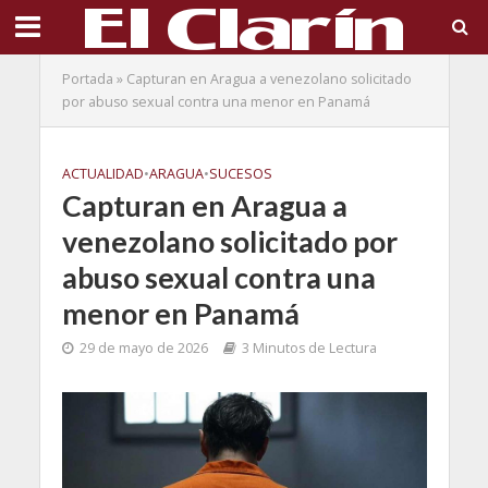
Portada
»
Capturan en Aragua a venezolano solicitado
por abuso sexual contra una menor en Panamá
ACTUALIDAD
•
ARAGUA
•
SUCESOS
Capturan en Aragua a
venezolano solicitado por
abuso sexual contra una
menor en Panamá
29 de mayo de 2026
3 Minutos de Lectura