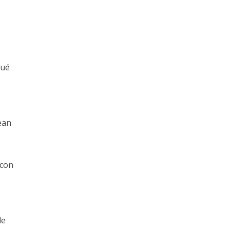
qué
ean
 con
de