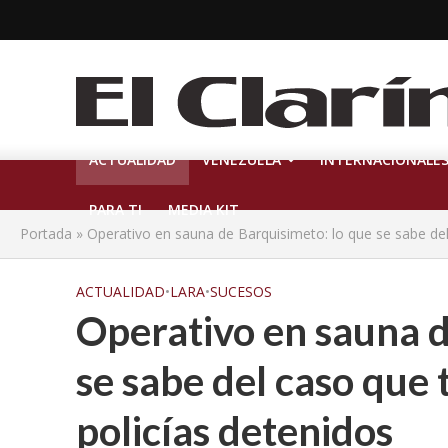
ACTUALIDAD
VENEZUELA
INTERNACIONALE
PARA TI
MEDIA KIT
Portada
»
Operativo en sauna de Barquisimeto: lo que se sabe del
ACTUALIDAD
•
LARA
•
SUCESOS
Operativo en sauna d
se sabe del caso que
policías detenidos