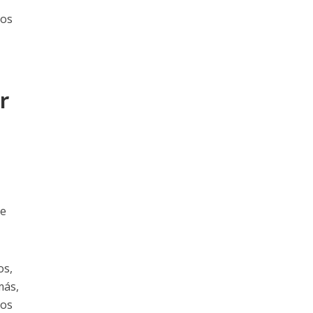
nos
r
se
os,
más,
tos