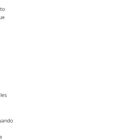
nto
que
les
cuando
e