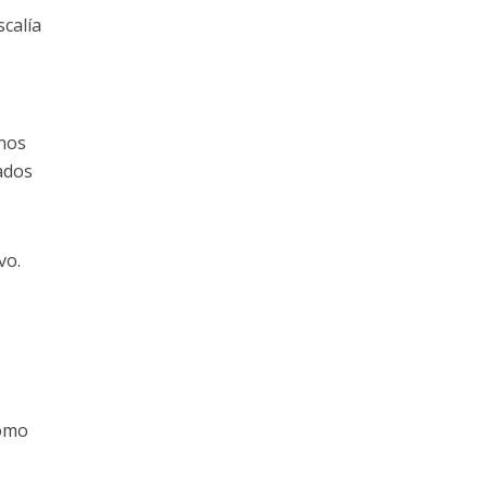
scalía
rnos
nados
vo.
como