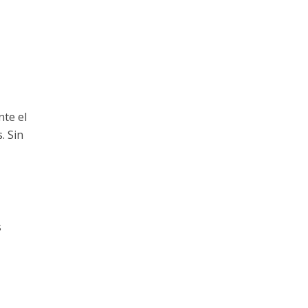
te el
. Sin
s