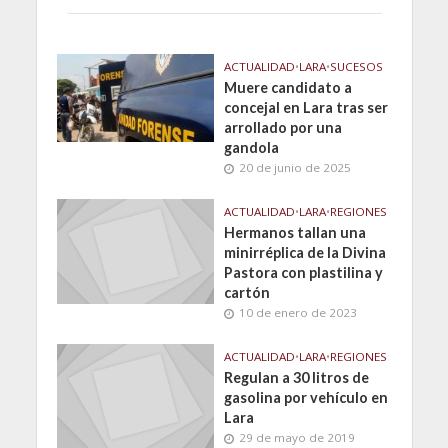
ACTUALIDAD
•
LARA
•
SUCESOS
Muere candidato a
concejal en Lara tras ser
arrollado por una
gandola
20 de junio de 2025
ACTUALIDAD
•
LARA
•
REGIONES
Hermanos tallan una
minirréplica de la Divina
Pastora con plastilina y
cartón
10 de enero de 2023
ACTUALIDAD
•
LARA
•
REGIONES
Regulan a 30 litros de
gasolina por vehículo en
Lara
29 de mayo de 2019