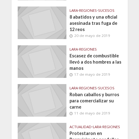
LARA
•
REGIONES
•
SUCESOS
8 abatidos y una oficial
asesinada tras fuga de
12 reos
20 de mayo de 2019
LARA
•
REGIONES
Escasez de combustible
llevó a dos hombres a las
manos
17 de mayo de 2019
LARA
•
REGIONES
•
SUCESOS
Roban caballos y burros
para comercializar su
carne
11 de mayo de 2019
ACTUALIDAD
•
LARA
•
REGIONES
Protestaron en