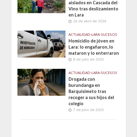
aislados en Cascada del
Vino tras deslizamiento
en Lara
26 de abril de 2026
ACTUALIDAD
•
LARA
•
SUCESOS
Homicidio de jóven en
Lara: lo engañaron, lo
mataron y lo enterraron
8 de julio de 2025
ACTUALIDAD
•
LARA
•
SUCESOS
Drogada con
burundanga en
Barquisimeto tras
recoger a sus hijos del
colegio
7 de julio de 2025