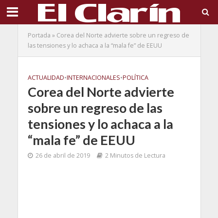
Portada
»
Corea del Norte advierte sobre un regreso de
las tensiones y lo achaca a la “mala fe” de EEUU
ACTUALIDAD
•
INTERNACIONALES
•
POLÍTICA
Corea del Norte advierte
sobre un regreso de las
tensiones y lo achaca a la
“mala fe” de EEUU
26 de abril de 2019
2 Minutos de Lectura