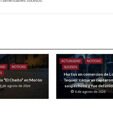
n lamentables sucesos.
ACTUALIDAD
NOTICIAS
DAD
NOTICIAS
SUCESOS
OS
Hurtos en comercios de L
o “El Cheíto” en Morón
Teques: cámaras captaron
sospechoso y fue deteni
6 de agosto de 2026
6 de agosto de 2026