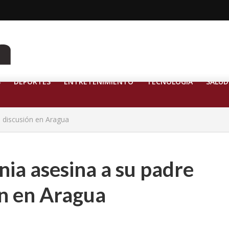
S
DEPORTES
ENTRETENIMIENTO
TECNOLOGÍA
SALUD
a discusión en Aragua
nia asesina a su padre
ón en Aragua