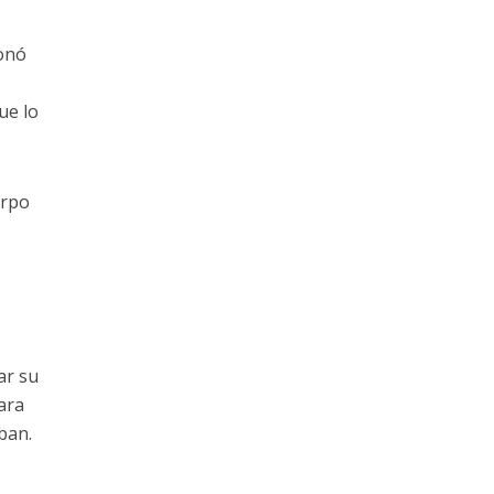
ionó
ue lo
erpo
ar su
ara
ban.