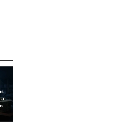
os
 a
do