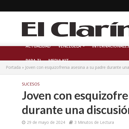
ACTUALIDAD
VENEZUELA
INTERNACIONALE
PARA TI
MEDIA KIT
Portada
»
Joven con esquizofrenia asesina a su padre durante un
SUCESOS
Joven con esquizofre
durante una discusi
29 de mayo de 2024
3 Minutos de Lectura