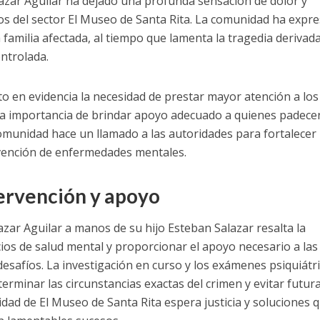
lazar Aguilar ha dejado una profunda sensación de dolor y
os del sector El Museo de Santa Rita. La comunidad ha expr
la familia afectada, al tiempo que lamenta la tragedia derivad
ntrolada.
to en evidencia la necesidad de prestar mayor atención a los
la importancia de brindar apoyo adecuado a quienes padece
comunidad hace un llamado a las autoridades para fortalecer 
vención de enfermedades mentales.
ervención y apoyo
azar Aguilar a manos de su hijo Esteban Salazar resalta la
cios de salud mental y proporcionar el apoyo necesario a las
desafíos. La investigación en curso y los exámenes psiquiátr
rminar las circunstancias exactas del crimen y evitar futur
idad de El Museo de Santa Rita espera justicia y soluciones 