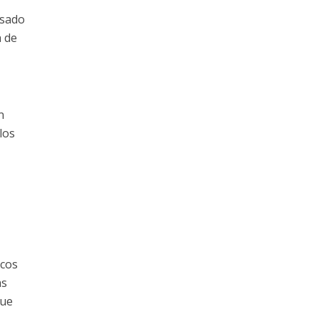
esado
a de
n
los
icos
as
que