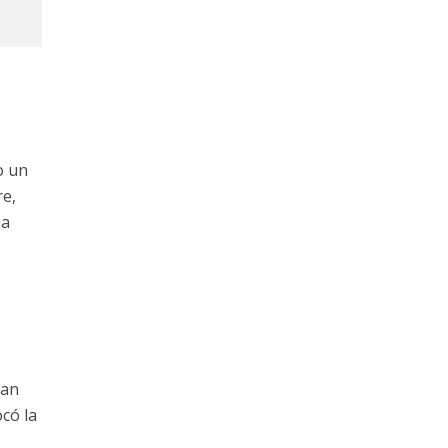
o un
re,
ha
ban
ocó la