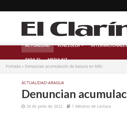
ACTUALIDAD
VENEZUELA
INTERNACIONALE
PARA TI
MEDIA KIT
Portada
»
Denuncian acumulación de basura en MBI
ACTUALIDAD
•
ARAGUA
Denuncian acumulaci
20 de junio de 2022
1 Minutos de Lectura