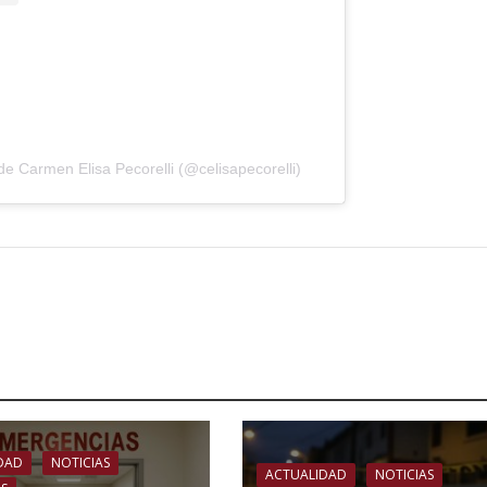
e Carmen Elisa Pecorelli (@celisapecorelli)
DAD
NOTICIAS
ACTUALIDAD
NOTICIAS