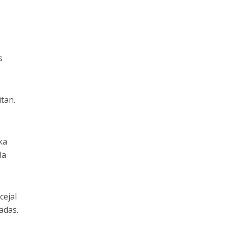
s
itan.
ka
la
cejal
adas.