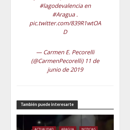
#lagodevalencia
en
#Aragua
.
pic.twitter.com/839R1wtOA
D
— Carmen E. Pecorelli
(@CarmenPecorelli)
11 de
junio de 2019
También puede interesarte
ACTUALIDAD
ARAGUA
NOTICIAS