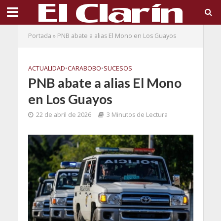
Portada
»
PNB abate a alias El Mono en Los Guayos
ACTUALIDAD
•
CARABOBO
•
SUCESOS
PNB abate a alias El Mono
en Los Guayos
22 de abril de 2026
3 Minutos de Lectura